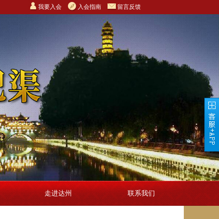
我要入会
入会指南
留言反馈
走进达州
联系我们